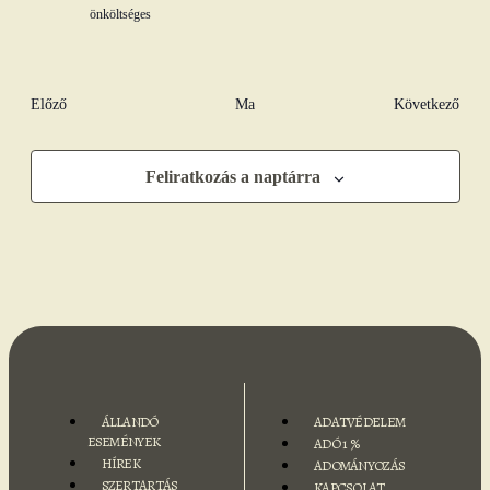
önköltséges
Események
Előző
Ma
Következő
Eseménye
Feliratkozás a naptárra
ÁLLANDÓ
ADATVÉDELEM
ESEMÉNYEK
ADÓ 1 %
HÍREK
ADOMÁNYOZÁS
SZERTARTÁS
KAPCSOLAT