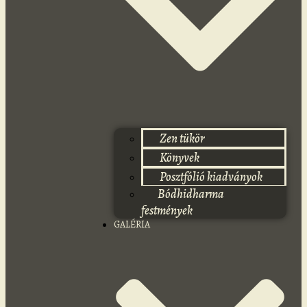
Zen tükör
Könyvek
Posztfólió kiadványok
Bódhidharma
festmények
GALÉRIA