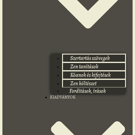
Szertartás szövegek
Zen tanítások
Kóanok és kifejtések
Zen költészet
Fordítások, írások
KIADVÁNYOK