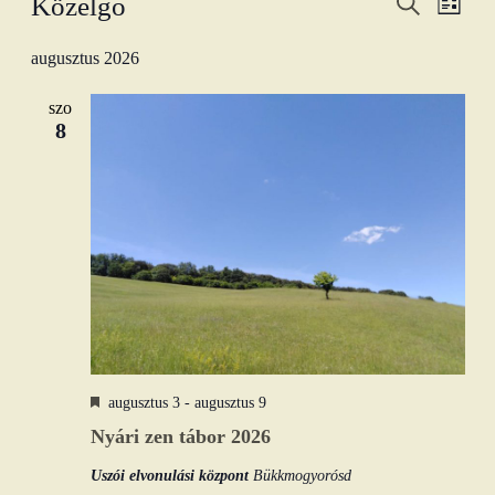
Esemény
Közelgő
Lista
nézet
keresése
Keresett
Dátum
navig
kifejezés
kiválasztása.
és
augusztus 2026
nézet
szo
választás
8
Kiemelt
augusztus 3
-
augusztus 9
Nyári zen tábor 2026
Uszói elvonulási központ
Bükkmogyorósd