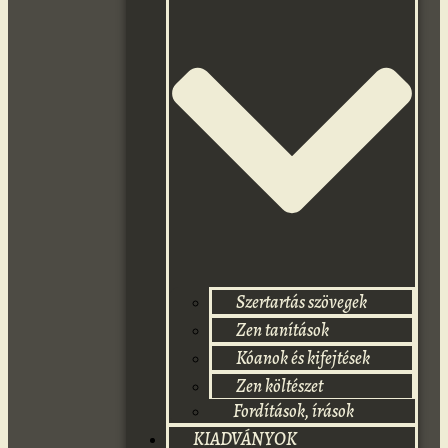
Szertartás szövegek
Zen tanítások
Kóanok és kifejtések
Zen költészet
Fordítások, írások
KIADVÁNYOK