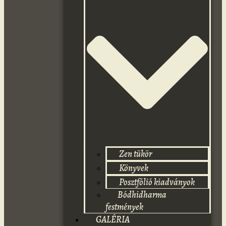
Zen tükör
Könyvek
Posztfólió kiadványok
Bódhidharma
festmények
GALÉRIA