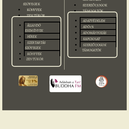
SZÖVEGEK
SZERZŐI JOGOK
KÖNYVEK
TÁMOGATÓK
ZEN TÜKÖR
ADATVÉDELEM
ÁLLANDÓ
ADÓ 1 %
ESEMÉNYEK
ADOMÁNYOZÁS
HÍREK
KAPCSOLAT
SZERTARTÁS
SZERZŐI JOGOK
SZÖVEGEK
TÁMOGATÓK
KÖNYVEK
ZEN TÜKÖR